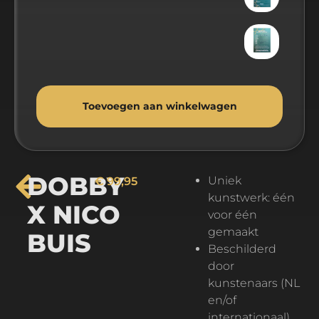
Toevoegen aan winkelwagen
Alternative:
DOBBY
Uniek
€
99,95
kunstwerk: één
X NICO
voor één
gemaakt
BUIS
Beschilderd
door
kunstenaars (NL
en/of
internationaal)