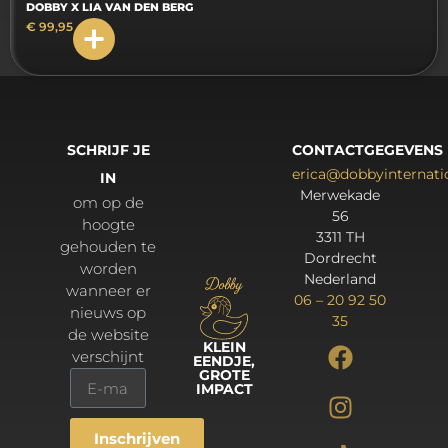
DOBBY X LIA VAN DEN BERG
€
99,95
SCHRIJF JE
CONTACTGEGEVENS
erica@dobbyinternat
IN
Merwekade
om op de
56
hoogte
3311 TH
gehouden te
Dordrecht
worden
Nederland
wanneer er
06 – 20 92 50
nieuws op
35
de website
KLEIN
verschijnt
EENDJE,
GROTE
IMPACT
Inschrijven