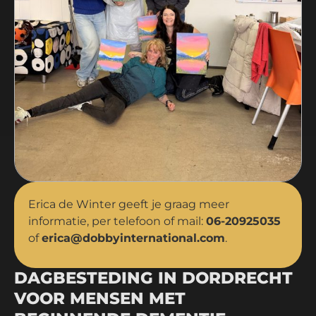
Erica de Winter geeft je graag meer
informatie, per telefoon of mail:
06-20925035
of
erica@dobbyinternational.com
.
DAGBESTEDING IN DORDRECHT
VOOR MENSEN MET