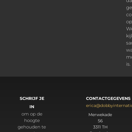
d
ge
co
op
W
ki
s
wa
mo
is.
SCHRIJF JE
CONTACTGEGEVENS
erica@dobbyinternat
IN
om op de
Merwekade
hoogte
56
gehouden te
3311 TH