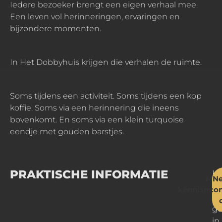
Iedere bezoeker brengt een eigen verhaal mee.
Een leven vol herinneringen, ervaringen en
bijzondere momenten.
In Het Dobbyhuis krijgen die verhalen de ruimte.
Soms tijdens een activiteit. Soms tijdens een kop
koffie. Soms via een herinnering die ineens
bovenkomt. En soms via een klein turquoise
eendje met gouden barstjes.
PRAKTISCHE INFORMATIE
Het
Maa
N
Do
kennismaki
con
is
ge
in