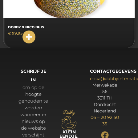
DOBBY X NICO BUIS
€
99,95
SCHRIJF JE
CONTACTGEGEVENS
erica@dobbyinternat
IN
Merwekade
om op de
56
hoogte
3311 TH
gehouden te
Dordrecht
worden
Nederland
wanneer er
06 – 20 92 50
nieuws op
35
de website
KLEIN
verschijnt
EENDJE,