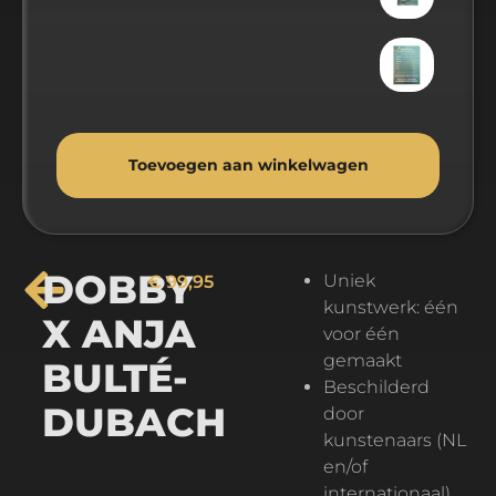
Toevoegen aan winkelwagen
Alternative:
DOBBY
Uniek
€
99,95
kunstwerk: één
X ANJA
voor één
gemaakt
BULTÉ-
Beschilderd
DUBACH
door
kunstenaars (NL
en/of
internationaal)