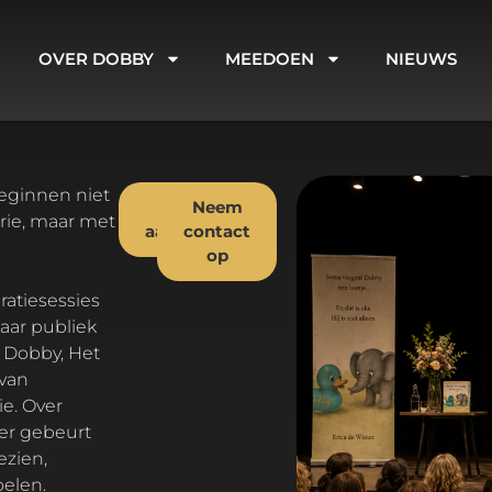
OVER DOBBY
MEEDOEN
NIEUWS
Lezing
Neem
orie, maar met
aanvragen
contact
op
aar publiek
 Dobby, Het
 van
ie. Over
 er gebeurt
zien,
elen.