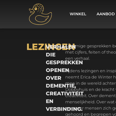
WINKEL
AANBOD
LEZINGEN
Sommige gesprekken beginnen niet
VERHALEN
met cijfers, feiten of the
DIE
een verhaal.
GESPREKKEN
OPENEN
Tijdens lezingen en inspiratiesessies
neemt Erica de Winter h
OVER
mee in de wereld achter
DEMENTIE,
Dobbyhuis en de kracht
CREATIVITEIT
creativiteit. Over dement
EN
menselijkheid. Over wat
wanneer mensen zich ge
VERBINDING.
gehoord en begrepen vo