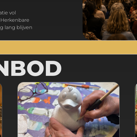
 Herkenbare
g lang blijven
NBOD