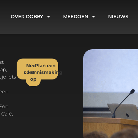
OVER DOBBY
MEEDOEN
NIEUWS
Neem
Dobby
Plan een
op,
contact
uitnodigen
kennismaking
je iets
op
 een
 Een
 Café.