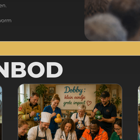
en.
NBOD