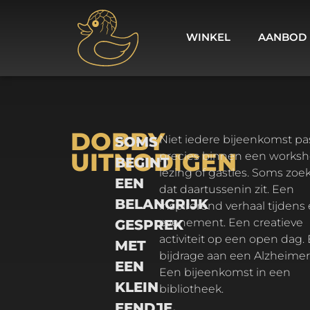
WINKEL
AANBOD
DOBBY
Niet iedere bijeenkomst past
SOMS
UITNODIGEN
precies binnen een worksh
BEGINT
lezing of gastles. Soms zoek 
EEN
dat daartussenin zit. Een
BELANGRIJK
inspirerend verhaal tijdens
evenement. Een creatieve
GESPREK
activiteit op een open dag.
MET
bijdrage aan een Alzheimer
EEN
Een bijeenkomst in een
KLEIN
bibliotheek.
EENDJE.