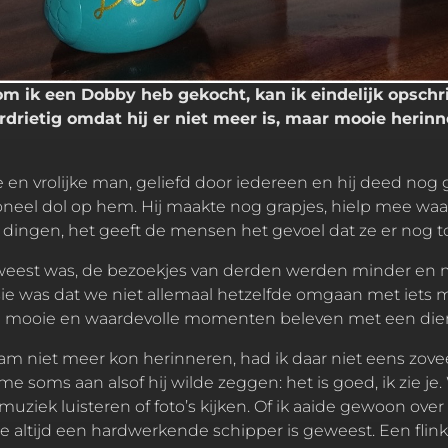
m ik een Dobby heb gekocht, kan ik eindelijk opschri
drietig omdat hij er niet meer is, maar mooie herinne
le en vrolijke man, geliefd door iedereen en hij deed nog 
el dol op hem. Hij maakte nog grapjes, hielp mee waar h
de dingen, het geeft de mensen het gevoel dat ze er nog 
eest was, de bezoekjes van derden werden minder en mi
 was dat we niet allemaal hetzelfde omgaan met iets moeili
el mooie en waardevolle momenten beleven met een dier
m niet meer kon herinneren, had ik daar niet eens zoveel
k me soms aan alsof hij wilde zeggen: het is goed, ik zie
muziek luisteren of foto’s kijken. Of ik aaide gewoon over
, die altijd een hardwerkende schipper is geweest. Een fl