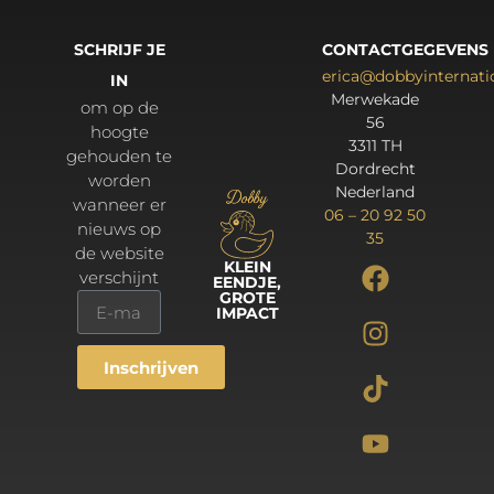
SCHRIJF JE
CONTACTGEGEVENS
erica@dobbyinternat
IN
Merwekade
om op de
56
hoogte
3311 TH
gehouden te
Dordrecht
worden
Nederland
wanneer er
06 – 20 92 50
nieuws op
35
de website
KLEIN
verschijnt
EENDJE,
GROTE
IMPACT
Inschrijven
Alternative: