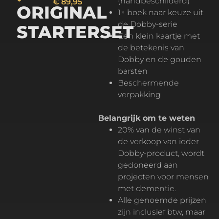
(handbeschilderd)
€
89,95
ORIGINAL
1× boek naar keuze uit
de Dobby-serie
STARTERSET
Een klein kaartje met
de betekenis van
Dobby en de gouden
barsten
Beschermende
verpakking
Belangrijk om te weten
20% van de winst van
de verkoop van ieder
Dobby-product, wordt
gedoneerd aan
projecten voor mensen
met dementie.
Alle genoemde prijzen
zijn inclusief btw, maar