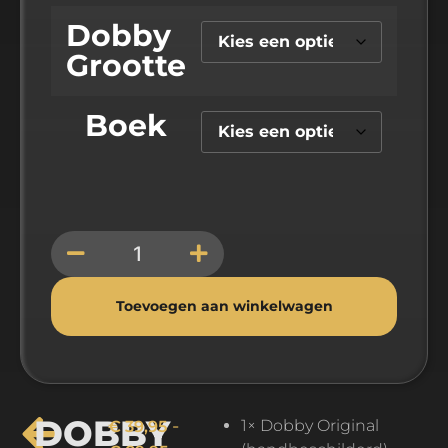
Dobby
Grootte
Boek
Alternative:
Toevoegen aan winkelwagen
DOBBY
-
1× Dobby Original
€
39,95