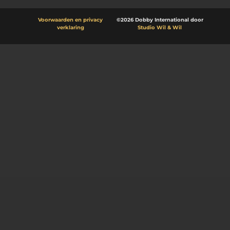
Voorwaarden en privacy
©2026 Dobby International door
verklaring
Studio Wil & Wil