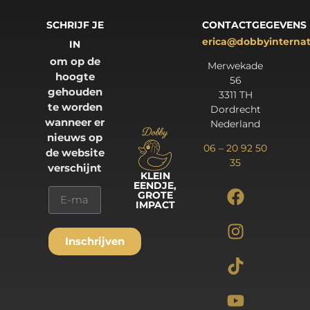
SCHRIJF JE
CONTACTGEGEVENS
erica@dobbyinterna
IN
om op de
Merwekade
hoogte
56
gehouden
3311 TH
te worden
Dordrecht
wanneer er
Nederland
nieuws op
06 – 20 92 50
de website
35
verschijnt
KLEIN
EENDJE,
GROTE
IMPACT
Inschrijven
Alternative: