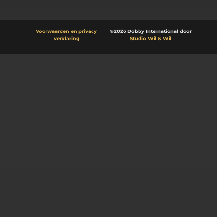
Voorwaarden en privacy
©2026 Dobby International door
verklaring
Studio Wil & Wil